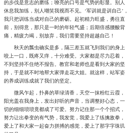
的步伐是意志的磨练；嘹亮的口号是气势的彰显。别人
休息我加练，别人嘲笑我视而不见。‘军训就是训自己’，
我只把训练当成对自己的磨砺。起初精力旺盛，勇往直
前，别得意，那只是一时的年轻气盛；后期倍感腰酸背
痛，精疲力竭，别放弃，我们需要坚持超越自己！
秋天的瓢虫确实是多，隔三差五就飞到我们的身上
咬上一口，既疼又痒，十分难受。大家都是尽力忍着，
不到坚持不住绝不报告。教官和老师也是看到大家的坚
持，于是就不时地帮大家弹走花大姐。就这样，站军姿
的养成训练成就了我们的坚定。
微风乍起，扑鼻的草绿清香，天空一抹粉红云霞，
阳光盖在我身上，发出好听的声音，当调整好心态，一
切的细细琐琐竟都成了可爱。努力记住那一个个招式，
努力让出拳变的有气势，我发觉，我爱上了练擒敌拳，
爱上了和大家一起奋力拼搏的感觉，爱上了那字字珠玑