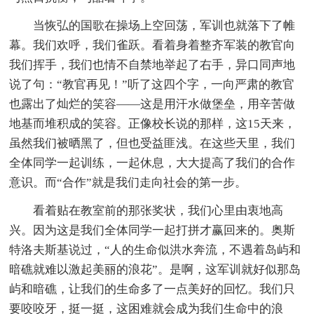
当恢弘的国歌在操场上空回荡，军训也就落下了帷
幕。我们欢呼，我们雀跃。看着身着整齐军装的教官向
我们挥手，我们也情不自禁地举起了右手，异口同声地
说了句：“教官再见！”听了这四个字，一向严肃的教官
也露出了灿烂的笑容——这是用汗水做堡垒，用辛苦做
地基而堆积成的笑容。正像校长说的那样，这15天来，
虽然我们被晒黑了，但也受益匪浅。在这些天里，我们
全体同学一起训练，一起休息，大大提高了我们的合作
意识。而“合作”就是我们走向社会的第一步。
看着贴在教室前的那张奖状，我们心里由衷地高
兴。因为这是我们全体同学一起打拼才赢回来的。奥斯
特洛夫斯基说过，“人的生命似洪水奔流，不遇着岛屿和
暗礁就难以激起美丽的浪花”。是啊，这军训就好似那岛
屿和暗礁，让我们的生命多了一点美好的回忆。我们只
要咬咬牙，挺一挺，这困难就会成为我们生命中的浪