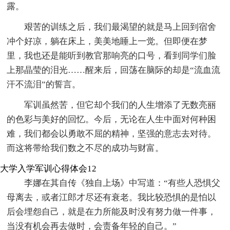
露。
艰苦的训练之后，我们最渴望的就是马上回到宿舍
冲个好凉，躺在床上，美美地睡上一觉。但即便在梦
里，我也还是能听到教官那响亮的口号，看到同学们脸
上那晶莹的泪光……醒来后，回荡在脑际的却是“流血流
汗不流泪”的誓言。
军训虽然苦，但它却个我们的人生增添了无数亮丽
的色彩与美好的回忆。今后，无论在人生中面对何种困
难，我们都会以勇敢不屈的精神，坚强的意志去对待。
而这将带给我们数之不尽的成功与财富。
大学入学军训心得体会12
李娜在其自传《独自上场》中写道：“有些人恐惧父
母离去，或者江郎才尽还有衰老。我比较恐惧的是怕以
后会埋怨自己，就是在力所能及时没有努力做一件事，
当没有机会再去做时，会责备年轻的自己。”