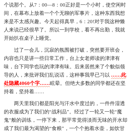
个说那个。从7：00—8：00正好是一个小时，使空闲时
间，在幕布上放着一个个无聊的军事片，这种东西我想
来是不太感兴趣。今天起得真早，6：20!对于我这种懒
人来说已经很早了。所以一到学校，看不再出勤，我就
开始扒在桌子上睡觉。
过了一会儿，沉寂的氛围被打破，突然要开班会，
内容也只是讲一些日常工作，台上女老师读的津津有
味，台下同学也玩的津津有味。后来居然来了个貌似领
导的人，来批评我们乱说话，这种事我早已习以
……此
处隐藏4060个字……
眩晕。但绝大多数的同学都还在坚
持着，坚持着……
两天里我们都是阳光与汗水中度过的，一件件湿透
的衣服成为了我们的“战利品”。经过了一轮又一轮“魔
鬼”般的训练，一停下来，那平常觉得淡而无味的开水却
成了我们最为渴望的“食粮”，一个个抱着水壶，如饮甘