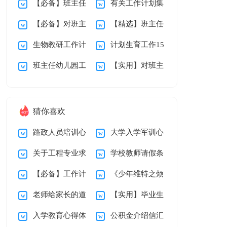
【必备】班主任
有关工作计划集
划15篇
研组工作总结
10篇
【必备】对班主
【精选】班主任
工作计划模板集合五
锦六篇
生物教研工作计
计划生育工作15
任的工作计划集合五
学期的工作计划集合
篇
班主任幼儿园工
【实用】对班主
划
篇
篇
九篇
作计划集合九篇
任的工作计划集合8
篇
猜你喜欢
路政人员培训心
大学入学军训心
关于工程专业求
学校教师请假条
得体会
得体会
【必备】工作计
《少年维特之烦
职信汇编10篇
老师给家长的道
【实用】毕业生
划锦集6篇
恼》读书笔记
入学教育心得体
公积金介绍信汇
歉信汇总五篇
自我鉴定锦集五篇