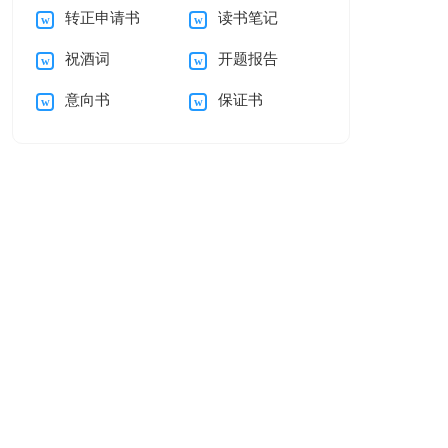
转正申请书
读书笔记
会(15篇)
编五篇
祝酒词
开题报告
意向书
保证书