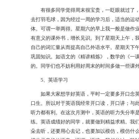
有很多同学觉得周末很宝贵，一眨眼就过了
去打羽毛球，因为经过一周的学习后，适当的运
体。可谓一举两得。星期六的早上我一般是做作
有意义的课外书，增长见识。到了星期天上午，
自己的词汇量从而提高自己外语水平。星期天下
巩固知识。如语文的《精讲精炼》，数学的《一
的。同学们也不妨利用好周末的时间多做一些课
5、英语学习
如果大家想学好英语，平时一定要多开口念
口生。所以对于英语我经常开口读，开口讲；与
听力都有利。在这次月测中，英语的听力失分率
练。英语成绩好的同学，就要做到精益求精。我
朵去听，还要用心去记，也要加以模仿，模仿什