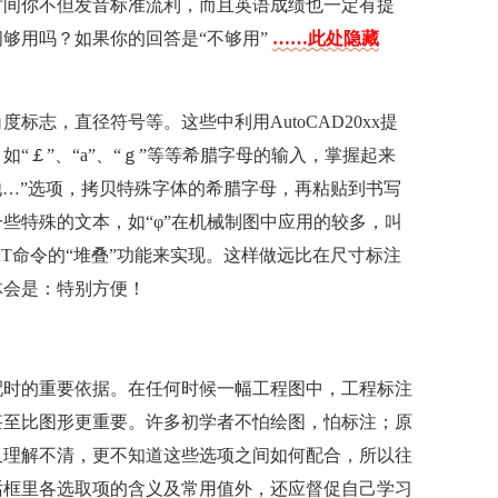
时间你不但发音标准流利，而且英语成绩也一定有提
够用吗？如果你的回答是“不够用”
……此处隐藏
志，直径符号等。这些中利用AutoCAD20xx提
“￡”、“a”、“ｇ”等等希腊字母的输入，掌握起来
他…”选项，拷贝特殊字体的希腊字母，再粘贴到书写
些特殊的文本，如“φ”在机械制图中应用的较多，叫
T命令的“堆叠”功能来实现。这样做远比在尺寸标注
体会是：特别方便！
配时的重要依据。在任何时候一幅工程图中，工程标注
甚至比图形更重要。许多初学者不怕绘图，怕标注；原
又理解不清，更不知道这些选项之间如何配合，所以往
话框里各选取项的含义及常用值外，还应督促自己学习