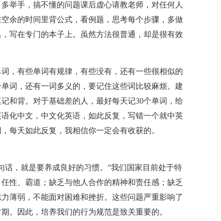
，多举手，搞不懂的问题课后虚心请教老师，对任何人
在空余的时间里背公式，看例题，思考每个步骤，多做
集，写在专门的本子上。虽然方法很普通，却是很有效
单词，有些单词有规律，有些没有，还有一些很相似的
个单词，还有一词多义的，要记住这些词比较麻烦。建
记和背。对于基础差的人，最好每天记30个单词，给
英语化中文，中文化英语，如此反复，写错一个就中英
单词，每天如此反复，我相信你一定会有收获的。
句话，就是要养成良好的习惯。”我们国家目前处于特
、任性、霸道；缺乏与他人合作的精神和责任感；缺乏
志力薄弱，不能面对困难和挫折。这些问题严重影响了
时期。因此，培养我们的行为规范是致关重要的。