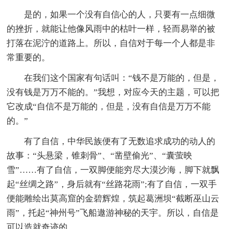
是的，如果一个没有自信心的人，只要有一点细微
的挫折，就能让他像风雨中的枯叶一样，轻而易举的被
打落在泥泞的道路上。所以，自信对于每一个人都是非
常重要的。
在我们这个国家有句话叫：“钱不是万能的，但是，
没有钱是万万不能的。”我想，对应今天的主题，可以把
它改成“自信不是万能的，但是，没有自信是万万不能
的。”
有了自信，中华民族便有了无数追求成功的动人的
故事：“头悬梁，锥刺骨”、“凿壁偷光”、“囊萤映
雪”……有了自信，一双脚便能穷尽大漠沙海，脚下就飘
起“丝绸之路”，身后就有“丝路花雨”;有了自信，一双手
便能雕绘出莫高窟的金碧辉煌，筑起葛洲坝“截断巫山云
雨”，托起“神州号”飞船遨游神秘的天宇。所以，自信是
可以造就奇迹的。