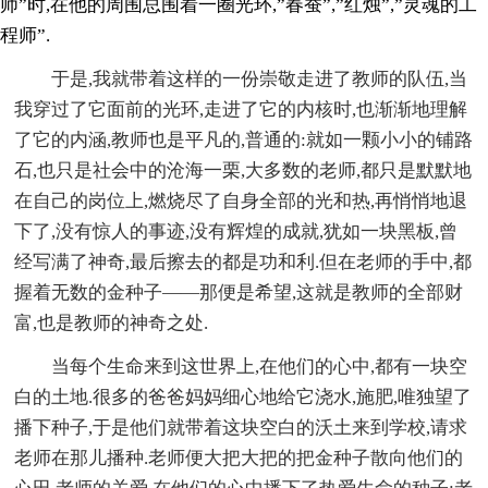
师”时,在他的周围总围着一圈光环,”春蚕”,”红烛”,”灵魂的工
程师”.
于是,我就带着这样的一份崇敬走进了教师的队伍,当
我穿过了它面前的光环,走进了它的内核时,也渐渐地理解
了它的内涵,教师也是平凡的,普通的:就如一颗小小的铺路
石,也只是社会中的沧海一栗,大多数的老师,都只是默默地
在自己的岗位上,燃烧尽了自身全部的光和热,再悄悄地退
下了,没有惊人的事迹,没有辉煌的成就,犹如一块黑板,曾
经写满了神奇,最后擦去的都是功和利.但在老师的手中,都
握着无数的金种子——那便是希望,这就是教师的全部财
富,也是教师的神奇之处.
当每个生命来到这世界上,在他们的心中,都有一块空
白的土地.很多的爸爸妈妈细心地给它浇水,施肥,唯独望了
播下种子,于是他们就带着这块空白的沃土来到学校,请求
老师在那儿播种.老师便大把大把的把金种子散向他们的