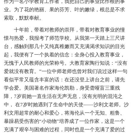
作为一名小学教育工作者，我把自己的事业比作根的事
业。为了花的艳丽、果的芬芳、叶的嫩绿，根总是不求
索取，默默奉献。
十年前，带着对教师的崇拜，带着对教育事业的憧
憬与热爱，我报考了师范学校。从我第一天踏上三尺讲
台，感触到那几十又纯真稚嫩而又充满渴求知识的目光
起，我便有了一个执着的信念：全身心投入教育事业，
无愧于人民教师的光荣称号。大教育家陶行知说：“没有
爱就没有教育。”一位中师老师也曾对我们说过这样一句
看似平常又蕴含丰富的话：在还没登上讲台之前，请先
学会爱。美国著名作家海伦凯勒，身受聋哑盲三重残
障，7岁前她一直生活在无声无息，没有光明的混沌之
中， 在7岁时她遇到了生命中的天使——沙利文老师。沙
利文用超常的耐心和爱心，将海伦从一个无知、粗鲁、
暴躁易受伤害的“小动物”培养成了一位作家，这是一个
充满了艰辛与困难的过程，同时也是一个充满了爱的过