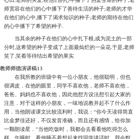
心田.老师的关爱,在他们的心中播下了热爱生命的种子;老
师宽容在他们的心中播下了善待生活的种子;老师的才华
在他们的心中,播下了渴求知识的种子;老师的期待在他们
的心中播下了希望的种子.
当其余的种子在他们的心中扎下根,成为泥土的一部
分时,这希望的种子变成了上面最灿烂的一朵花.于是,老师
笑了,笑着等待结出希望的果实
教师师德演讲稿13
在我所教的班级中有一位小朋友，他很聪明，但也
很调皮．在他的眼里，同学不喜欢他，老师不喜欢他，
爸爸、妈妈也不喜欢他，因此他想方设法想引起大家的
注意．对于这样的小朋友，一味地说教并起不了什么作
用．当他朗读课文比较流利时，我说：“你今天读得简直
比金梦佳还好，不仅发音准确，而且还有感情，给你加
一颗朗读星．”当他吃饭时，我都会去看看他吃得怎么
样．午睡时，看他睡不着想起来找同学讲话时，我会默