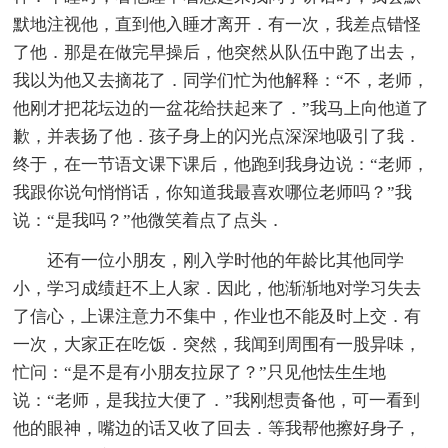
默地注视他，直到他入睡才离开．有一次，我差点错怪
了他．那是在做完早操后，他突然从队伍中跑了出去，
我以为他又去摘花了．同学们忙为他解释：“不，老师，
他刚才把花坛边的一盆花给扶起来了．”我马上向他道了
歉，并表扬了他．孩子身上的闪光点深深地吸引了我．
终于，在一节语文课下课后，他跑到我身边说：“老师，
我跟你说句悄悄话，你知道我最喜欢哪位老师吗？”我
说：“是我吗？”他微笑着点了点头．
还有一位小朋友，刚入学时他的年龄比其他同学
小，学习成绩赶不上人家．因此，他渐渐地对学习失去
了信心，上课注意力不集中，作业也不能及时上交．有
一次，大家正在吃饭．突然，我闻到周围有一股异味，
忙问：“是不是有小朋友拉尿了？”只见他怯生生地
说：“老师，是我拉大便了．”我刚想责备他，可一看到
他的眼神，嘴边的话又收了回去．等我帮他擦好身子，