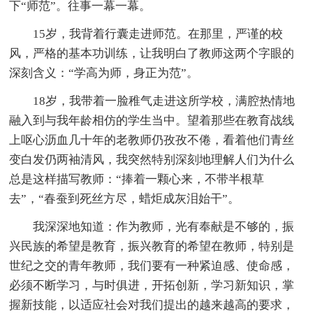
下“师范”。往事一幕一幕。
15岁，我背着行囊走进师范。在那里，严谨的校
风，严格的基本功训练，让我明白了教师这两个字眼的
深刻含义：“学高为师，身正为范”。
18岁，我带着一脸稚气走进这所学校，满腔热情地
融入到与我年龄相仿的学生当中。望着那些在教育战线
上呕心沥血几十年的老教师仍孜孜不倦，看着他们青丝
变白发仍两袖清风，我突然特别深刻地理解人们为什么
总是这样描写教师：“捧着一颗心来，不带半根草
去”，“春蚕到死丝方尽，蜡炬成灰泪始干”。
我深深地知道：作为教师，光有奉献是不够的，振
兴民族的希望是教育，振兴教育的希望在教师，特别是
世纪之交的青年教师，我们要有一种紧迫感、使命感，
必须不断学习，与时俱进，开拓创新，学习新知识，掌
握新技能，以适应社会对我们提出的越来越高的要求，