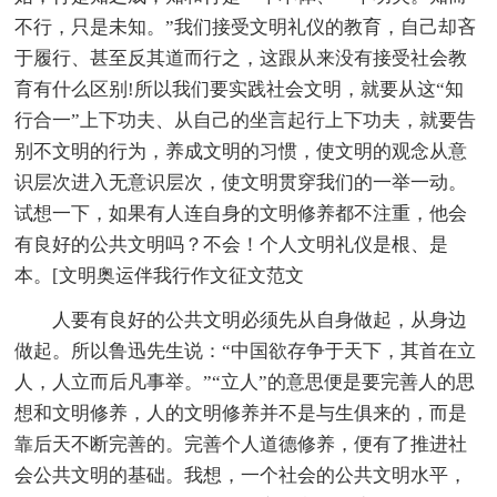
不行，只是未知。”我们接受文明礼仪的教育，自己却吝
于履行、甚至反其道而行之，这跟从来没有接受社会教
育有什么区别!所以我们要实践社会文明，就要从这“知
行合一”上下功夫、从自己的坐言起行上下功夫，就要告
别不文明的行为，养成文明的习惯，使文明的观念从意
识层次进入无意识层次，使文明贯穿我们的一举一动。
试想一下，如果有人连自身的文明修养都不注重，他会
有良好的公共文明吗？不会！个人文明礼仪是根、是
本。[文明奥运伴我行
作文征文
范文
人要有良好的公共文明必须先从自身做起，从身边
做起。所以鲁迅先生说：“
中国欲存争于天下，其首在立
人，人立而后凡事举。”“立人”的意思便是要完善人的
思
想和文明修养，人的文明修养并不是与生俱来的，而是
靠后天不断完善的。完善个人道德修养，便有了推进社
会公共文明的基础。我想，一个社会的公共文明水平，