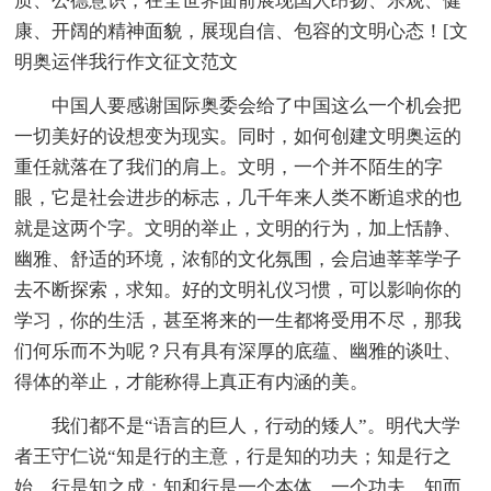
质、公德意识，在全世界面前展现国人昂扬、乐观、健
康、开阔的
精神面貌，展现自信、包容的文明心态！[文
明奥运伴我行
作文征文
范文
中国人要感谢国际奥委会给了
中国这么一个机会把
一切美好的设想变为现实。同时，如何创建文明奥运的
重任就落在了我们的肩上。文明，一个并不陌生的字
眼，它是社会进步的标志，几千年来人类不断追求的也
就是这两个字。文明的举止，文明的行为，加上恬静、
幽雅、舒适的环境，浓郁的文化氛围，会启迪莘莘学子
去不断探索，求知。好的文明礼仪习惯，可以影响你的
学习，你的生活，甚至将来的一生都将受用不尽，那我
们何乐而不为呢？只有具有深厚的底蕴、幽雅的谈吐、
得体的举止，才能称得上真正有内涵的美。
我们都不是“语言的巨人，行动的矮人”。明代大学
者王守仁说“知是行的主意，行是知的功夫；知是行之
始，行是知之成；知和行是一个本体、一个功夫。知而