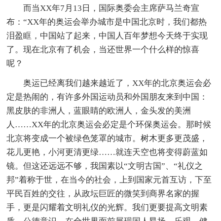
而当XX年7月13日，国际奥委会主席萨马兰奇宣
布：“XX年的奥运会举办城市是
中国北京时，我们都热
泪盈眶，
中国站了起来，
中国人百年梦想今天终于实现
了。现在北京有了机会，当还世界一个什么样的惊喜
呢？
奥运已经离我们越来越近了，XX年的北京奥运会必
定是热闹的，有许多外国运动员和外国朋友来到
中国：
黑皮肤的非洲人，蓝眼睛的欧洲人，金头发的美洲
人……XX年的北京奥运会必定是个环保奥运会。那时候
北京将变成一个被绿色笼罩的城市。树木更多更茂盛，
花儿更艳，小河更清更绿……就连天空也将变得蔚蓝如
镜。但这还远远不够，我国素以“文明古国”、“礼仪之
邦”着称于世，在当今的社会，上到国家元首互访，下至
平民百姓的交往，从政坛巨匠的微笑到商界名家的握
手，更是闪耀着文明礼仪的光辉。我们更要提高文明素