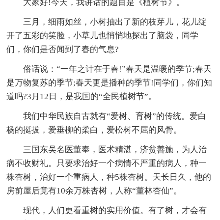
大家好!今天，我讲话的题目是《植树节》。
三月，细雨如丝，小树抽出了新的枝芽儿，花儿绽
开了五彩的笑脸，小草儿也悄悄地探出了脑袋，同学
们，你们是否闻到了春的气息?
俗话说：“一年之计在于春!”春天是温暖的季节;春天
是万物复苏的季节;春天更是播种的季节!同学们，你们知
道吗?3月12日，是我国的“全民植树节”。
我们中华民族自古就有“爱树、育树”的传统。爱白
杨的挺拔，爱垂柳的柔白，爱松树不屈的风骨。
三国东吴名医董奉，医术精湛，济贫善施，为人治
病不收财礼。只要求治好一个病情不严重的病人，种一
株杏树，治好一个重病人，种5株杏树。天长日久，他的
房前屋后竟有10余万株杏树，人称“董林杏仙”。
现代，人们更看重树的实用价值。有了树，才会有