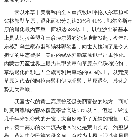
草原的60%。
素以水草丰美著称的全国重点牧区呼伦贝尔草原和
锡林郭勒草原，退化面积分别达23%和41%，鄂尔多斯草
原的退化最为严重，面积达68%以上。以往沙尘暴基本
上是从阿拉善盟和巴彦淖尔盟的沙漠地带发起，今年却
东移到乌兰察布盟和锡林郭勒盟，向世人拉响了最令人
担忧的生态警报：美丽的锡林郭勒草原也已严重沙化。
内蒙古乃至世界上最为典型的草甸草原东乌珠穆沁旗，
草场退化面积已占全旗可利用草场的66%以上。以荒漠
草原为代表的阿拉善盟和伊克昭盟，草原退化、沙化之
势更为严峻。
我国古代的黄土高原曾经是美丽富饶的地方，商朝
时黄河流域的森林覆盖率曾高达50%以上。但是，经过
几千年来掠夺式的开发，大自然给予了无情的报复。现
在，黄土高原的水土流失地区到处是荒山秃岭、沟壑纵
横，黄河中华民族的母亲河，竟成为世界上泥沙含量最