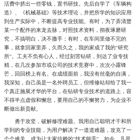
活费中挤出一些零钱，置书研技。先后自学了《车辆构
造》、《机械基础》等技术理论，并把所学的知识应用
到生产实际中，不断提高专业技能。有时，为了弄清楚
某一个配件的来龙去脉，对照技术资料，彻夜琢磨研
究，不搞明白，决不撒手；有时，在车间里做不完的
事，就拿回家里弄，久而久之，我的家成了我的"研究
所"。工夫不负有心人，经过刻苦钻研，到达了业专技
精，在几次参加市或公司的技术竞赛中，次次小露锋
芒，回回榜上有名。在成绩面前，我没有丝毫的自满，
我深知，自己虽是一名外聘员工，但维修站却给了我一
个真正施展才华的平台，在钻研专业技术的道路上，容
不得半点虚假和懈怠，要用自己的不懈努力，为企业不
断做出新贡献。
勇于攻坚，破解修理难题。我用自己聪明才干和所
学到的专业技能，为用户解决了一道道难题，攻克了一
个个难关，成为让大家信赖的"技术能手"。如今，凡是