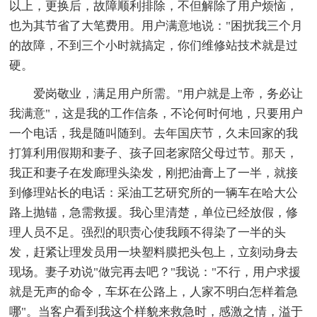
以上，更换后，故障顺利排除，不但解除了用户烦恼，
也为其节省了大笔费用。用户满意地说："困扰我三个月
的故障，不到三个小时就搞定，你们维修站技术就是过
硬。
爱岗敬业，满足用户所需。"用户就是上帝，务必让
我满意"，这是我的工作信条，不论何时何地，只要用户
一个电话，我是随叫随到。去年国庆节，久未回家的我
打算利用假期和妻子、孩子回老家陪父母过节。那天，
我正和妻子在发廊理头染发，刚把油膏上了一半，就接
到修理站长的电话：采油工艺研究所的一辆车在哈大公
路上抛锚，急需救援。我心里清楚，单位已经放假，修
理人员不足。强烈的职责心使我顾不得染了一半的头
发，赶紧让理发员用一块塑料膜把头包上，立刻动身去
现场。妻子劝说"做完再去吧？"我说："不行，用户求援
就是无声的命令，车坏在公路上，人家不明白怎样着急
哪"。当客户看到我这个样貌来救急时，感激之情，溢于