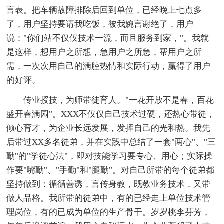
言表。把车辆故障排除后回到单位，已经晚上七点多
了，用户坚持要请我吃饭，被我婉言谢绝了，用户
说："你们站不仅仅技术一流，而且服务到家，"。我就
是这样，想用户之所想，急用户之所急，帮用户之所
需，一次次用自己的满腔热情和实际行动，赢得了用户
的好评。
传业授技，为师带徒育人。"一花开放不是春，百花
盛开春满园"。XXX不仅仅自己技术过硬，还热心带徒，
倾心育才，为企业长远发展，发挥自己的光和热。我先
后带过XX多名徒弟，并在实践中
总结了一套"两心"、"三
勤"的"学徒心法"，即对技能学习要专心、用心；实际操
作要"嘴勤"、"手勤"和"腿勤"。对自己所带的每个徒弟都
坚持做到：循循善诱，言传身教，既教业务技术，又带
做人品格。我所带的徒弟中，有的已经走上单位技术管
理岗位，有的已成为单位的生产骨干。岁岁桃李芬芳，