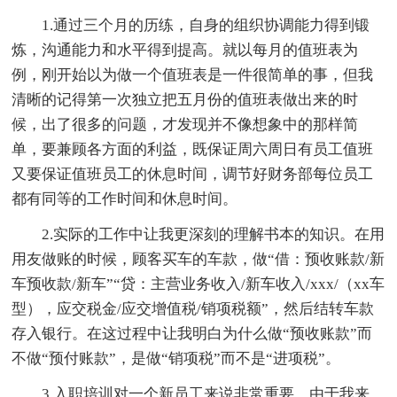
1.通过三个月的历练，自身的组织协调能力得到锻
炼，沟通能力和水平得到提高。就以每月的值班表为
例，刚开始以为做一个值班表是一件很简单的事，但我
清晰的记得第一次独立把五月份的值班表做出来的时
候，出了很多的问题，才发现并不像想象中的那样简
单，要兼顾各方面的利益，既保证周六周日有员工值班
又要保证值班员工的休息时间，调节好财务部每位员工
都有同等的工作时间和休息时间。
2.实际的工作中让我更深刻的理解书本的知识。在用
用友做账的时候，顾客买车的车款，做“借：预收账款/新
车预收款/新车”“贷：主营业务收入/新车收入/xxx/（xx车
型），应交税金/应交增值税/销项税额”，然后结转车款
存入银行。在这过程中让我明白为什么做“预收账款”而
不做“预付账款”，是做“销项税”而不是“进项税”。
3.入职培训对一个新员工来说非常重要。由于我来