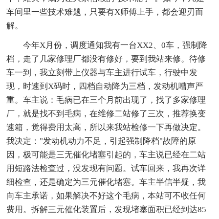
车间里一些技术难题，只要有X师傅上手，都会迎刃而
解。
今年X月份，调度通知我有一台XX2、0车，强制降
档，走了几家修理厂都没有修好，要到我站来修。待修
车一到，我立刻带上仪器与车主进行试车，行驶中发
现，时速到X码时，四档自动降为三档，发动机嘈声严
重。车主说：毛病已在三个月前出现了，找了多家修理
厂，就是找不到毛病，在维修二站修了三次，推荐换变
速箱，觉得费用太高，所以来我站检修一下再做决定。
我决定："发动机动力不足，引起强制降档"故障的原
因，极可能是三无催化堵塞引起的，车主说已经在二站
用短路法检查过，没发现有问题。试车回来，我再次详
细检查，还是确定为三元催化堵塞。车主半信半疑，我
向车主承诺，如果解决不好这个毛病，
本站可不收任何
费用。拆解三元催化装置后，发现堵塞面积已经到达85