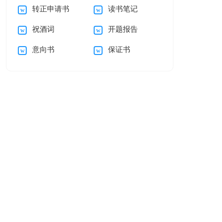
转正申请书
读书笔记
会(15篇)
编五篇
祝酒词
开题报告
意向书
保证书