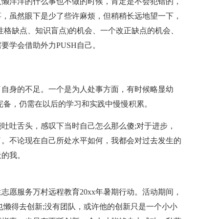
人懒洋洋的什么事也不做的时候，肯定是不会犯错的，
事，虽然眼下是少了些许麻烦，但稍稍长远地望一下，
性格缺点、知识盲点)的机会、一个改正缺点的机会、
要学会借助外力PUSH自己。
了自身的不足。一个是为人处事方面，有时候略显幼
完备，仍需在以后的学习和实践中慢慢积累。
吐吐舌头，感叹下当时自己怎么那么傻;对于进步，
了。不论现在自己所处水平如何，我都会对过去发生的
天的我。
生志愿服务万村远程教育20xx年暑期行动。活动期间，
也懒得去创新;没有团队，或许他的创新只是一个小小