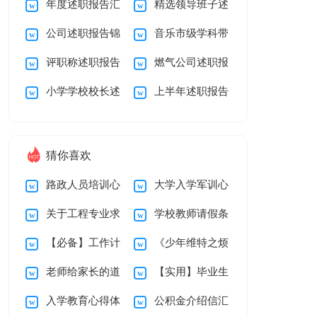
年度述职报告汇
精选领导班子述
职报告汇总七篇
报告三篇
公司述职报告锦
音乐市级学科带
总六篇
职报告三篇
评职称述职报告
燃气公司述职报
集六篇
头人述职报告
小学学校校长述
上半年述职报告
告3篇
职报告汇总七篇
五篇
猜你喜欢
路政人员培训心
大学入学军训心
关于工程专业求
学校教师请假条
得体会
得体会
【必备】工作计
《少年维特之烦
职信汇编10篇
老师给家长的道
【实用】毕业生
划锦集6篇
恼》读书笔记
入学教育心得体
公积金介绍信汇
歉信汇总五篇
自我鉴定锦集五篇