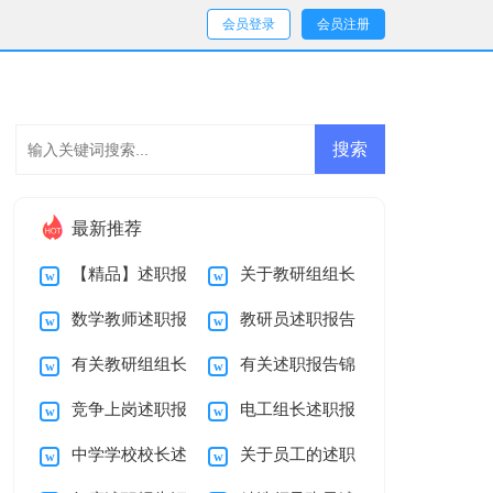
会员登录
会员注册
最新推荐
【精品】述职报
关于教研组组长
数学教师述职报
教研员述职报告
告锦集9篇
述职报告四篇
有关教研组组长
有关述职报告锦
告
三篇
竞争上岗述职报
电工组长述职报
述职报告4篇
集七篇
中学学校校长述
关于员工的述职
告4篇
告