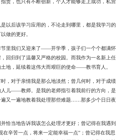
可指责，也只有不断创新，个人才能够走上成功，私营
。
也是以后该学习应用的，不论走到哪里，都是我学习的
可以做的更好。
季节里我们又迎来了——开学季，孩子们一个个都满怀
湾，回归到了温馨又严格的校园。而我作为一名新上任
的土地，延续着这伟大而艰巨的使命——教书育人。
何时，对于亲情我是那么地淡然；曾几何时，对于成绩
的人儿——教师。是我的老师指引着我前行的方向，是
一遍又一遍地教着我处理那些难题……那多少个日日夜
到并恰当地告诉我该怎么处理才更好；曾记得在我遇到
现在辛苦一点，将来一定能幸福一点”；曾记得在我思