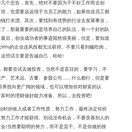
学几个忠告，首先，绝对不要因为干不好工作而去创
万倍，也需要远远强于当员工的能力，如果你连员工都
的钱打水漂。其次，要找到有优势的行业去发展事业，
业了，那最重要的就是培养自己的队伍，有一个好的队
。最后，创业成功者的事迹固然很美丽，但是，要知道
说99%的企业连风投都无法获得。不要只看到贼吃肉，
这些话主要是告诫自己，哈哈!
，都要尝试去做投资，当然不是盲目的，要学习，不
房产、艺术品、古董、参股公司……什么都行，但是要
眼界投向更广阔的领域，也可以增加你对财富的认
富时的理财做好能力准备。所以，去投资吧!
始时的收入或者工作性质，努力工作，最终决定你价
过努力工作才能获得。别说没有机会，不要羡慕别人的
会!当然要聪明的努力，而不是蛮干。不是你做的很