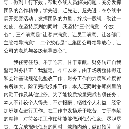
导，做到上行下效，帮助条线人员解决问题，充分发挥
团队的合作精神，学先进、赶先进、超先进，在条线中
展开竞赛活动，发挥团队的力量，拧成一股绳，劲往一
处使。在坚持原则的同时，我坚持“三个满意二个放
心”，三个满意是“让客户满意、让员工满意、让各部门
主管领导满意”，二个放心是“让集团公司领导放心，让
公司的老总与各级领导放心”。
我任劳任怨、乐于吃苦、甘于奉献。财务转正自我
鉴定财务转正自我鉴定。今年以来，由于场所整体搬迁
和会计基础规范化整改工作，财务工作的力度和难度都
有所加大。除了完成报账工作，本人还同时兼顾科里的
内勤工作及其他业务。为了能按质按量完成各项任务，
本人不计较个人得失，不讲报酬，牺牲个人利益，经常
加班加点进行工作。在工作中发扬乐于吃苦、甘于奉献
的精神，对待各项工作始终能够做到任劳任怨、尽职尽
责。在完成报账任务的同时，兼顾内勤，做好预算，管