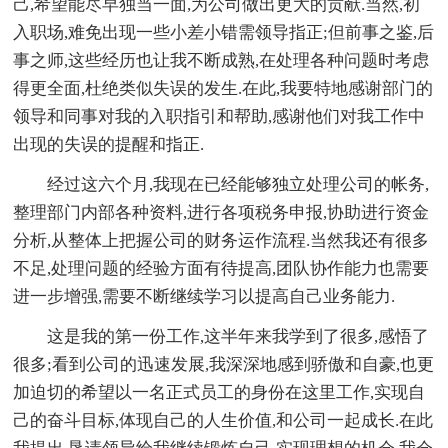
己,希望能尽早独当一面,为公司做出更大的贡献.当然,初
入职场,难免出现一些小差小错需领导指正;但前事之鉴,后
事之师,这些经历也让我不断成熟,在处理各种问题时考虑
得更全面,杜绝类似失误的发生.在此,我要特地感谢部门的
领导和同事对我的入职指引和帮助,感谢他们对我工作中
出现的失误的提醒和指正.
经过这六个月,我现在已经能够独立处理公司的帐务,
整理部门内部各种资料,进行各项税务申报,协助进行资金
分析,从整体上把握公司的财务运作流程.当然我还有很多
不足,处理问题的经验方面有待提高,团队协作能力也需要
进一步增强,需要不断继续学习以提高自己业务能力.
这是我的第一份工作,这半年来我学到了很多,感悟了
很多;看到公司的迅速发展,我深深地感到骄傲和自豪,也更
加迫切的希望以一名正式员工的身份在这里工作,实现自
己的奋斗目标,体现自己的人生价值,和公司一起成长.在此