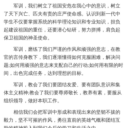
军训，我们树立了祖国安危在我心中的意识，树立
了天下兴亡、匹夫有责的庄严使命感。认识到新一代中
学生不仅要掌握系统的科学理论知识和专业知识，担负
起建设祖国的重任，还要潜心钻研，努力拼搏，肩负起
保卫祖国的神圣使命。
军训，磨练了我们严谨的作风和顽强的意志，在教
官的言传身教下，我们逐渐懂得如何克服困难，解决问
题;如何用顽强的意志来支配自己的行动;如何用有限的时
间，出色完成任务，达到理想的目标。
军训，教会了我们要团结友爱、要有团队意识和集
体主义精神;教会了我们要尊师敬长，教养有素，要服从
组织领导，做好本职工作。
相信我们会把军训中形成和表现出来的坚韧不拔的
毅力，坚不可摧的作风，勇往直前的英雄气概和团结互