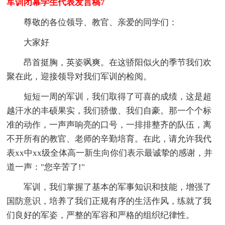
军训闭幕学生代表发言稿7
尊敬的各位领导、教官、亲爱的同学们：
大家好
昂首挺胸，英姿飒爽。在这骄阳似火的季节我们欢
聚在此，迎接领导对我们军训的检阅。
短短一周的军训，我们取得了可喜的成绩，这是超
越汗水的丰硕果实，我们骄傲、我们自豪。那一个个标
准的动作，一声声响亮的口号，一排排整齐的队伍，离
不开所有的教官、老师的辛勤培育。在此，请允许我代
表xx中xx级全体高一新生向你们表示最诚挚的感谢，并
道一声："您辛苦了!"
军训，我们掌握了基本的军事知识和技能，增强了
国防意识，培养了我们正规有序的生活作风，练就了我
们良好的军姿，严整的军容和严格的组织纪律性。