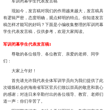
军训闭幕学生代表发言稿
现如今，发言稿对我们的作用越来越大，发言稿具
有逻辑严密，态度明确，观点鲜明的特点。你知道发言
稿怎样才能写的好吗？下面是小编收集整理的军训闭幕
学生代表发言稿，仅供参考，欢迎大家阅读。
军训闭幕学生代表发言稿1
尊敬的各位
领导、各位教官、亲爱的老师、同学
们：
大家上午好！
首先请允许我代表全体军训学员向为我们
提供了此
次锻炼机会的海南省军区官兵们致以崇高的敬意和衷心
的感谢；对连日来辛勤付出的各位
领导、教官、老师们
道一声：你们辛苦了。