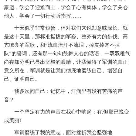
豪迈，学会了迎难而上，学会了心有集体，学会了关心
他人，学会了一切行动听指挥……
十天似乎非常短暂，但对我们来说却意味深长。就
是这十天里，那标准挺拔的军姿、整齐有力的步伐、高
亢嘹亮的军歌，和“流血流汗不流泪，掉皮掉肉不掉
队”的誓词，还有那一句句鼓舞人心的话语，一双双稚气
尚存却分明已显出坚毅的眼睛，让我懂得了军训的真正
意义所在，军训就是让我们彻底地磨练自己、增强自
己、证明自己。
我多次问自己：记忆中，汗滴里有没有苦痛的声
音？
一个坚定有力的声音在我心中响起：有,但那已蜕变
成美丽!
军训磨练了我的意志，面对挫折我会坚强地