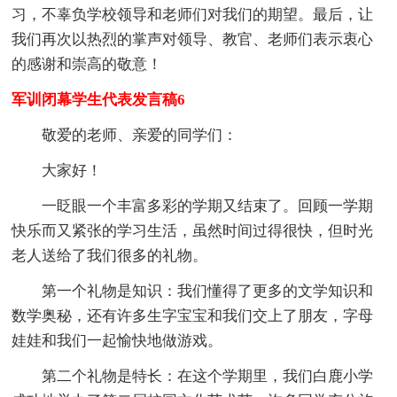
习，不辜负学校
领导和老师们对我们的期望。最后，让
我们再次以热烈的掌声对
领导、教官、老师们表示衷心
的感谢和崇高的敬意！
军训闭幕学生代表发言稿6
敬爱的老师、亲爱的同学们：
大家好！
一眨眼一个丰富多彩的学期又结束了。回顾一学期
快乐而又紧张的学习生活，虽然时间过得很快，但时光
老人送给了我们很多的礼物。
第一个礼物是知识：我们懂得了更多的文学知识和
数学奥秘，还有许多生字宝宝和我们交上了朋友，字母
娃娃和我们一起愉快地做游戏。
第二个礼物是特长：在这个学期里，我们白鹿小学