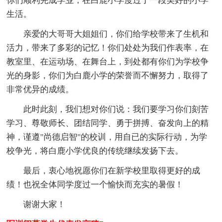
你们顺利完成学业，在白鹿小学度过了一段美好的小学
生活。
亲爱的大哥哥大姐姐们，你们给学校带来了生机和
活力，带来了多彩的记忆！你们处处为我们作表率，在
教室里、在运动场、在舞台上，到处都有你们为学校争
光的身影，你们为白鹿小学的荣誉而不懈努力，取得了
非常优异的成绩。
此时此刻，我们想对你们说：我们要学习你们刻苦
学习、尊敬师长、团结同学、勇于拼搏、奋发向上的
精
神，谨遵"尚德启智"的校训，用自已的实际行动，为学
校争光，将白鹿小学优良的传统继续发扬下去。
最后，衷心地祝愿你们在新学校里取得更好的成
绩！也祝全体同学度过一个愉快而充实的暑假！
谢谢大家！