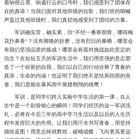
着响彻云霄、响遏行云的口号时，我们感受到了团体存
在的真谛！当我们面对其他班级的拉歌，我们班的呐喊
声盖过其他班级时，我们真切地感受到了团结的力量。
军训确实苦，确实累，但“不经一番寒彻骨，哪得梅
花扑鼻香“？没有脚痛的折磨，没有烈日的暴晒，哪里会
有我们坚强品质的炼成！哪里会有面对挑战如此坚定的
信念？在短短五天的军训生活中，我们用坚强的意志塑
造了一个崭新的自我，我们以自己的行动诠释了青春的
真谛，生命的内涵！也证明了我们绝不是怯风怕雨的燕
雀，我们是能在暴风雨中展翅翱翔的雄鹰！
军训，是同学们跨入实验中学生活的第一课，在人
生中是一个刻骨铭心的瞬间！同学们经历的这一军训洗
礼，必将在今后三年的高中学习生活以及以后的人生历
程中发挥巨大的作用。让我们用汗水书写青春，用坚持
描绘蓝图！用意志铸就辉煌，破蛹成蝶，飞向更高更远