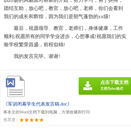
以昂扬的风貌面对崭新的开始，努力学习，勇于拼搏，
团结互助，放心吧，教官，放心吧，老师，你们会看到
我们的成长和辉煌，因为我们是朝气蓬勃的xx级!
最后，祝愿领导、教官，老师们，身体健康，工作
顺利;祝愿所有的同学学业进步，心想事成!祝愿我们的实
验学校繁荣昌盛，前程似锦!
我的发言完毕。谢谢!
点击下载文档
文档为doc格式
《军训闭幕学生代表发言稿.doc》
将本文的Word文档下载到电脑，方便收藏和打印
推荐度：