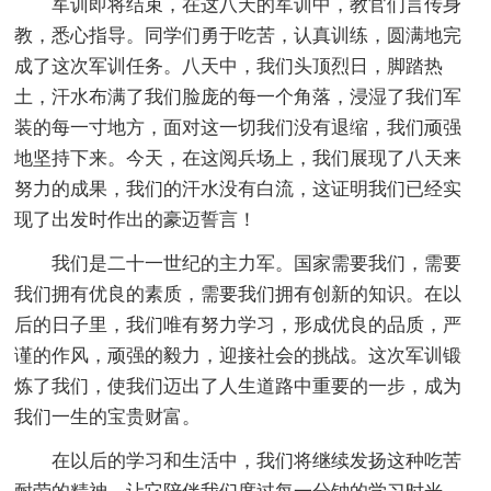
军训即将结束，在这八天的军训中，教官们言传身
教，悉心指导。同学们勇于吃苦，认真训练，圆满地完
成了这次军训任务。八天中，我们头顶烈日，脚踏热
土，汗水布满了我们脸庞的每一个角落，浸湿了我们军
装的每一寸地方，面对这一切我们没有退缩，我们顽强
地坚持下来。今天，在这阅兵场上，我们展现了八天来
努力的成果，我们的汗水没有白流，这证明我们已经实
现了出发时作出的豪迈誓言！
我们是二十一世纪的主力军。国家需要我们，需要
我们拥有优良的素质，需要我们拥有创新的知识。在以
后的日子里，我们唯有努力学习，形成优良的品质，严
谨的作风，顽强的毅力，迎接社会的挑战。这次军训锻
炼了我们，使我们迈出了人生道路中重要的一步，成为
我们一生的宝贵财富。
在以后的学习和生活中，我们将继续发扬这种吃苦