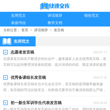
实用范文
讲话致辞
报告范文
条据书信
教学文档
当前位置：
首页
>
讲话致辞
>
发言稿
实用范文
志愿者发言稿
2026-07-23
志愿者发言稿在不断进步的社会中，越来越多人会去使用发言稿，发
言稿可以起到整理演讲者的思路、提示演讲的内容、限定演讲的速度
的作用。那么问题来了，到底应如何写好一份发言稿...
优秀备课组长发言稿
2026-07-20
优秀备课组长发言稿在当今社会生活中，发言稿的使用频率越来越
高，发言稿的写法比较灵活，结构形式要求也不像演讲稿那么严格，
可以根据会议的内容、一件事事后的感想、需要等情况而...
初一新生军训学生代表发言稿
2026-06-04
初一新生军训学生代表发言稿在日常生活和工作中，用到发言稿的地