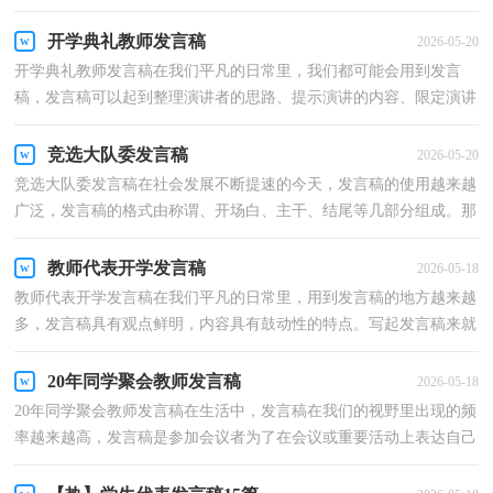
莫展吗？下面是小编精心整理的小学开学典礼教师代...
开学典礼教师发言稿
2026-05-20
开学典礼教师发言稿在我们平凡的日常里，我们都可能会用到发言
稿，发言稿可以起到整理演讲者的思路、提示演讲的内容、限定演讲
的速度的作用。那要怎么写好发言稿呢？下面是小编为...
竞选大队委发言稿
2026-05-20
竞选大队委发言稿在社会发展不断提速的今天，发言稿的使用越来越
广泛，发言稿的格式由称谓、开场白、主干、结尾等几部分组成。那
么问题来了，到底应如何写好一份发言稿呢？以下是小...
教师代表开学发言稿
2026-05-18
教师代表开学发言稿在我们平凡的日常里，用到发言稿的地方越来越
多，发言稿具有观点鲜明，内容具有鼓动性的特点。写起发言稿来就
毫无头绪？以下是小编精心整理的教师代表开学发言稿...
20年同学聚会教师发言稿
2026-05-18
20年同学聚会教师发言稿在生活中，发言稿在我们的视野里出现的频
率越来越高，发言稿是参加会议者为了在会议或重要活动上表达自己
意见、看法或汇报思想工作情况而事先准备好的文...