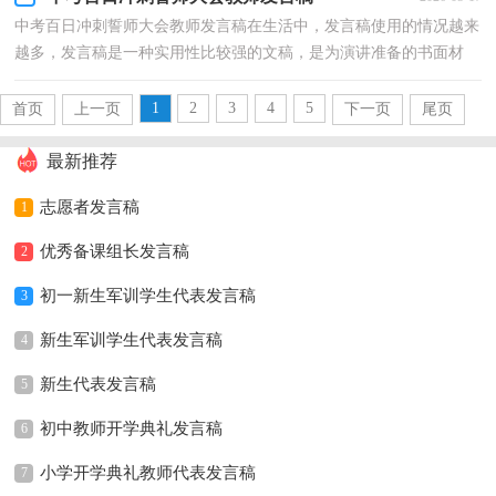
中考百日冲刺誓师大会教师发言稿在生活中，发言稿使用的情况越来
越多，发言稿是一种实用性比较强的文稿，是为演讲准备的书面材
料。相信很多朋友都对写发言稿感到非常苦恼吧，下面是...
1
2
3
4
5
首页
上一页
下一页
尾页
最新推荐
志愿者发言稿
1
优秀备课组长发言稿
2
初一新生军训学生代表发言稿
3
新生军训学生代表发言稿
4
新生代表发言稿
5
初中教师开学典礼发言稿
6
小学开学典礼教师代表发言稿
7