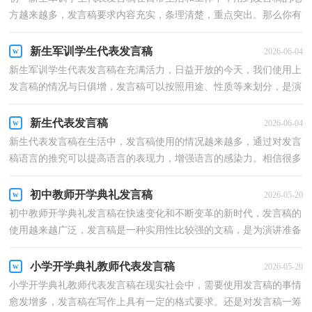
方越来越多，发言稿要求内容充实，条理清楚，重点突出。那么你有
了解过发言稿吗？以下是小编整理的初一新生军训学生代...
新生军训学生代表发言稿
2026-06-04
新生军训学生代表发言稿在充满活力，日益开放的今天，我们使用上
发言稿的情况与日俱增，发言稿可以按照用途、性质等来划分，是演
讲上一个重要的准备工作。你写发言稿时总是无从下笔...
新生代表发言稿
2026-06-04
新生代表发言稿在生活中，发言稿使用的情况越来越多，通过对发言
稿语言的推究可以提高语言的表现力，增强语言的感染力。相信很多
朋友都对写发言稿感到非常苦恼吧，以下是小编精心整...
初中教师开学典礼发言稿
2026-05-20
初中教师开学典礼发言稿在快速变化和不断变革的新时代，发言稿的
使用越来越广泛，发言稿是一种实用性比较强的文稿，是为演讲准备
的书面材料。那要怎么写好发言稿呢？以下是小编精心...
小学开学典礼教师代表发言稿
2026-05-20
小学开学典礼教师代表发言稿在现实社会中，需要使用发言稿的事情
愈发增多，发言稿在写作上具有一定的格式要求。还是对发言稿一筹