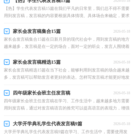
【热】学生代表发言稿15篇
2026-05-18
【热】学生代表发言稿15篇在我们平凡的日常里，我们总不得不需要
用到发言稿，发言稿的内容要根据具体情境、具体场合来确定，要求
情感真实，尊重观众。怎样写发言稿才能更好地发挥其...
家长会发言稿集合15篇
2026-05-18
家长会发言稿集合15篇在日新月异的现代社会中，用到发言稿的地方
越来越多，发言稿是在一定的场合，面对一定的听众，发言人围绕着
主题讲话的文稿。还是对发言稿一筹莫展吗？以下是小编...
家长会发言稿精选15篇
2026-05-18
家长会发言稿精选15篇在当下社会，能够利用到发言稿的场合越来越
多，发言稿可以帮助发言者更好的表达。怎样写发言稿才能更好地发
挥其做用呢？下面是小编帮大家整理的家长会发言稿...
四年级家长会班主任发言稿
2026-05-18
四年级家长会班主任发言稿在学习、工作生活中，越来越多地方需要
用到发言稿，通过对发言稿语言的推究可以提高语言的表现力，增强
语言的感染力。怎样写发言稿才能更好地发挥其做用...
大学开学典礼学生代表发言稿9篇
2026-05-18
大学开学典礼学生代表发言稿9篇在学习、工作生活中，需要使用发