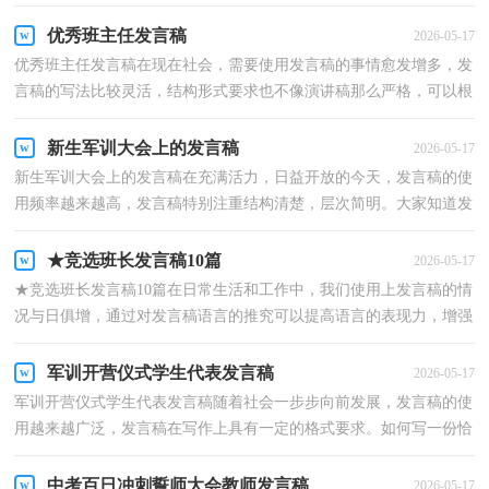
了，到底应如何写好一份发言稿呢？以下是小编为大家收...
优秀班主任发言稿
2026-05-17
优秀班主任发言稿在现在社会，需要使用发言稿的事情愈发增多，发
言稿的写法比较灵活，结构形式要求也不像演讲稿那么严格，可以根
据会议的内容、一件事事后的感想、需要等情况而有所...
新生军训大会上的发言稿
2026-05-17
新生军训大会上的发言稿在充满活力，日益开放的今天，发言稿的使
用频率越来越高，发言稿特别注重结构清楚，层次简明。大家知道发
言稿怎么写才正确吗？下面是小编收集整理的新生军训大...
★竞选班长发言稿10篇
2026-05-17
★竞选班长发言稿10篇在日常生活和工作中，我们使用上发言稿的情
况与日俱增，通过对发言稿语言的推究可以提高语言的表现力，增强
语言的感染力。相信写发言稿是一个让许多人都头痛...
军训开营仪式学生代表发言稿
2026-05-17
军训开营仪式学生代表发言稿随着社会一步步向前发展，发言稿的使
用越来越广泛，发言稿在写作上具有一定的格式要求。如何写一份恰
当的发言稿呢？以下是小编帮大家整理的军训开营仪...
中考百日冲刺誓师大会教师发言稿
2026-05-17