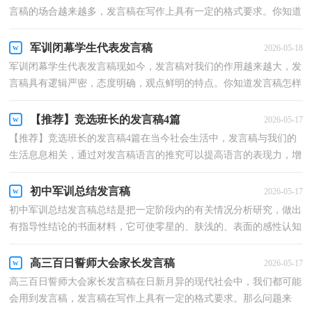
言稿的场合越来越多，发言稿在写作上具有一定的格式要求。你知道
发言稿怎样写才规范吗？以下是小编为大家收集的大...
军训闭幕学生代表发言稿
2026-05-18
军训闭幕学生代表发言稿现如今，发言稿对我们的作用越来越大，发
言稿具有逻辑严密，态度明确，观点鲜明的特点。你知道发言稿怎样
才能写的好吗？下面是小编收集整理的军训闭幕学生代表...
【推荐】竞选班长的发言稿4篇
2026-05-17
【推荐】竞选班长的发言稿4篇在当今社会生活中，发言稿与我们的
生活息息相关，通过对发言稿语言的推究可以提高语言的表现力，增
强语言的感染力。为了让您在写发言稿时更加简单方...
初中军训总结发言稿
2026-05-17
初中军训总结发言稿总结是把一定阶段内的有关情况分析研究，做出
有指导性结论的书面材料，它可使零星的、肤浅的、表面的感性认知
上升到全面的、系统的、本质的理性认识上来，因此...
高三百日誓师大会家长发言稿
2026-05-17
高三百日誓师大会家长发言稿在日新月异的现代社会中，我们都可能
会用到发言稿，发言稿在写作上具有一定的格式要求。那么问题来