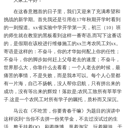
大家上午好！
在这春意翘首的日子里，我们又迎来了充满希望和
挑战的新学期。首先我还是引用在17年秋期开学时看到
的一则报道。xx省实验中学开学第一天，初三（10）班
的师生就在教室的黑板看到这样一番寄语,而写下这番话
的，是假期在该校进行维修施工的xx兰考农民工刘xx。
寄语是这样的：不奋斗，你的才华如何配上你的任性；
不奋斗，你的脚步如何赶上父母老去的速度；不奋斗，
世界那么大，你靠什么去看看；一个人老去的时候，最
痛苦的事情，不是失败，而是我本可以。每个人心里都
有一片海，自己不扬帆，没人帮你启航，只有拼出来的
成功，没有等出来的辉煌！落款是;农民工致所有莘莘学
子.这是一个农民工对所有学子的嘱托，质朴而又深沉。
马云在《不吃苦，你要青春干嘛》为题目的演讲中
这样说到“当你不去拼一份奖学金，不去过没试过的生
活，整天挂着QQ，刷着微博，逛着淘宝，玩着网游，干