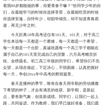
着我80岁都能做的事，你要青春干嘛？”恰同学少年的你
们，在最能学习的时候你选择享受，在最能吃苦的时候
你选择安逸，自恃年少，却韶华倾负，却不知道青春易
逝，再无少年之时。
今天距离18年高考还仅有101天。101天，对于高三
学生来说每一天都是一个磨难，每一天都是一个希望，
每一天都是一个台阶，真诚祝愿每一个高三学子都能在
属于自己的101天里完成自己的涅槃，六月高考蟾宫折
桂、金榜题名。初三高三年级的同学们， 希望你们不负
众望，从现在做起，下定决心，不惧困难，认真把握好
每一天，争创20xx年中高考的辉煌篇章。
春天是播种的季节，唯有在春天用辛勤的劳动播撒
下希望的种子，才会有满意的收获。新学期，是新起
点，要有新气象，创造新成绩。同学们，让我们一起上
路，共同奋进。作为教师，我们早已做好准备，我们愿