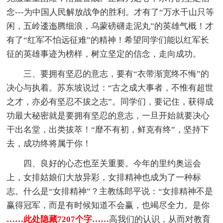
念---为中国人民解放战争的胜利。才有了“万水千山只等
闲，五岭逶迤腾细浪，乌蒙磅礴走泥丸”的英雄气概！才
有了“红军不怕远征难”的精神！希望同学们能以红军长
征的英雄事迹为榜样，树立坚定的信念，走向成功。
三、要拥有坚忍的意志，要有“衣带渐宽终不悔”的
决心与执着。苏东坡说过：“古之成大事者，不惟有超世
之才，亦必有坚忍不拔之志”。同学们，要记住，获得成
功最大秘密就是要拥有坚忍的意志，一旦开始就要决心
干出名堂，出类拔萃！“靡不有初，鲜克有终”，坚持下
去，成功终将属于你！
四、良好的心态也至关重要。今年的里约奥运会
上，女排姑娘们大放异彩，女排精神也成为了一种标
志。什么是“女排精神”？主教练郎平说：“女排精神不是
赢得冠军，而是有时候知道不会赢，也竭尽全力。是你
……此处隐藏7207个字……
高我们的认识，从而对教育