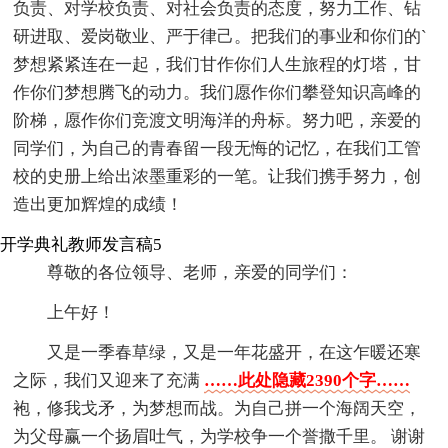
负责、对学校负责、对社会负责的态度，努力工作、钻
研进取、爱岗敬业、严于律己。把我们的事业和你们的`
梦想紧紧连在一起，我们甘作你们人生旅程的灯塔，甘
作你们梦想腾飞的动力。我们愿作你们攀登知识高峰的
阶梯，愿作你们竞渡文明海洋的舟标。努力吧，亲爱的
同学们，为自己的青春留一段无悔的记忆，在我们工管
校的史册上给出浓墨重彩的一笔。让我们携手努力，创
造出更加辉煌的成绩！
开学典礼教师发言稿5
尊敬的各位领导、老师，亲爱的同学们：
上午好！
又是一季春草绿，又是一年花盛开，在这乍暖还寒
之际，我们又迎来了充满
……此处隐藏2390个字……
袍，修我戈矛，为梦想而战。为自己拼一个海阔天空，
为父母赢一个扬眉吐气，为学校争一个誉撒千里。 谢谢