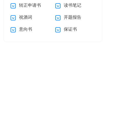
转正申请书
读书笔记
会(15篇)
编五篇
祝酒词
开题报告
意向书
保证书