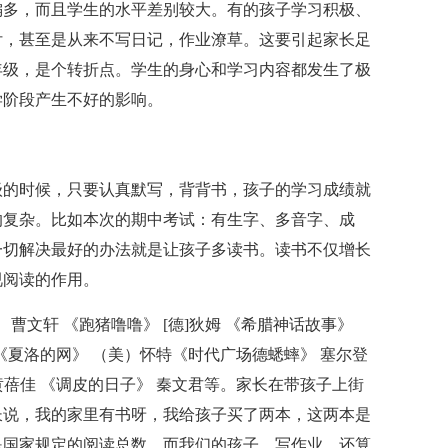
数偏多，而且学生的水平差别较大。有的孩子学习积极、
付，甚至是从来不写日记，作业潦草。这要引起家长足
年级，是个转折点。学生的身心和学习内容都发生了极
学阶段产生不好的影响。
级的时候，只要认真默写，背背书，孩子的学习成绩就
的复杂。比如本次的期中考试：有生字、多音字、成
一切解决最好的办法就是让孩子多读书。读书不仅增长
视阅读的作用。
曹文轩 《跑猪噜噜》 [德]狄姆 《希腊神话故事》
《夏洛的网》 （美）怀特《时代广场德蟋蟀》 塞尔登
黄蓓佳 《调皮的日子》 秦文君等。家长在带孩子上街
长说，我的家里有书呀，我给孩子买了两本，这两本是
是国家规定的阅读总数。而我们的孩子，写作业，还算