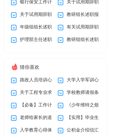
银行保安工作计
关于试用期辞职
划
报告模板汇总7篇
关于试用期辞职
教研组长述职报
划
报告模板汇总6篇
年级组组长述职
有关试用期辞职
报告模板汇总九篇
告
护理部主任述职
教研组组长述职
报告三篇
报告范文集合8篇
报告
报告合集9篇
猜你喜欢
路政人员培训心
大学入学军训心
关于工程专业求
学校教师请假条
得体会
得体会
【必备】工作计
《少年维特之烦
职信汇编10篇
老师给家长的道
【实用】毕业生
划锦集6篇
恼》读书笔记
入学教育心得体
公积金介绍信汇
歉信汇总五篇
自我鉴定锦集五篇