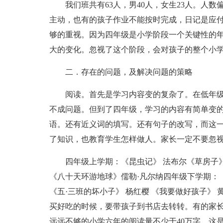
我们班共有63人，男40人，女生23人。人
主动，也有的孩子作业不能按时完成，日记是应
够的重视。因为四年级是小学阶段一个关键性的
大的变化。忽视了这个阶段，会对孩子的整个小
二．存在的问题，及解决问题的策略
阅读。首先是学习内容变的复杂了。在低年
不成问题。但到了四年级，学习的内容有简单变
语。还有近义词的填写。还有句子的改写，而这
了知识，也教育学生怎样做人。家长一定不要忽
四年级上学期：《昆虫记》 法布尔《草房子》 
《八十天环游地球》儒勒·凡尔纳四年级下学期：
《五·三班的坏小子》 杨红樱 《我要做好孩子》 
买好吃的时候，要带孩子到书店去转转。有的家
远远不够的小学六年的阅读量不少于40万字。这